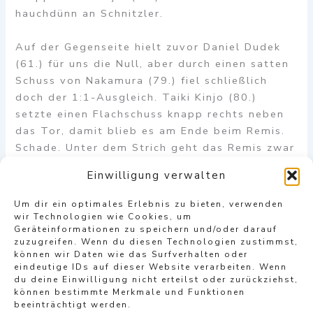
hauchdünn an Schnitzler.
Auf der Gegenseite hielt zuvor Daniel Dudek
(61.) für uns die Null, aber durch einen satten
Schuss von Nakamura (79.) fiel schließlich
doch der 1:1-Ausgleich. Taiki Kinjo (80.)
setzte einen Flachschuss knapp rechts neben
das Tor, damit blieb es am Ende beim Remis.
Schade. Unter dem Strich geht das Remis zwar
in Ordnung, aber ein Sieg gegen starke Gäste
Einwilligung verwalten
war durchaus möglich.
Um dir ein optimales Erlebnis zu bieten, verwenden
SCW-Aufstellung: Dudek; Al-Hazaimeh, Rajic,
wir Technologien wie Cookies, um
Geräteinformationen zu speichern und/oder darauf
Brüggemann, Demircan (63. Kaya); Knop (76.
zuzugreifen. Wenn du diesen Technologien zustimmst,
Andric), Silaj (46. Kinjo), Olgunsoy (90.+1
können wir Daten wie das Surfverhalten oder
Daniel); Aleksandrov, Biyik, Tonye (90.
eindeutige IDs auf dieser Website verarbeiten. Wenn
du deine Einwilligung nicht erteilst oder zurückziehst,
Soumah).
können bestimmte Merkmale und Funktionen
beeinträchtigt werden.