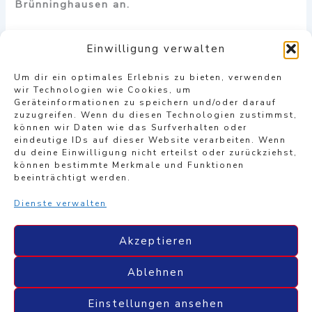
Brünninghausen an.
U19 und U17 haben gestern gemeinsam im
Einwilligung verwalten
Stadion trainiert und hatten sichtlich Spaß bei
der Einheit. Unsere U17 ist am Samstag in der
Um dir ein optimales Erlebnis zu bieten, verwenden
Meisterschaft um 15 Uhr gegen den FC
wir Technologien wie Cookies, um
Geräteinformationen zu speichern und/oder darauf
Frohlinde II gefordert.
zuzugreifen. Wenn du diesen Technologien zustimmst,
können wir Daten wie das Surfverhalten oder
Wir drücken Euch die Daumen, Jungs! Auf ein
eindeutige IDs auf dieser Website verarbeiten. Wenn
erfolgreiches Wochenende!
du deine Einwilligung nicht erteilst oder zurückziehst,
können bestimmte Merkmale und Funktionen
beeinträchtigt werden.
Dienste verwalten
ZURÜCK
WEITER
Akzeptieren
Ablehnen
Copyright © 2026 SC Westfalia 04 e.V. Herne
Einstellungen ansehen