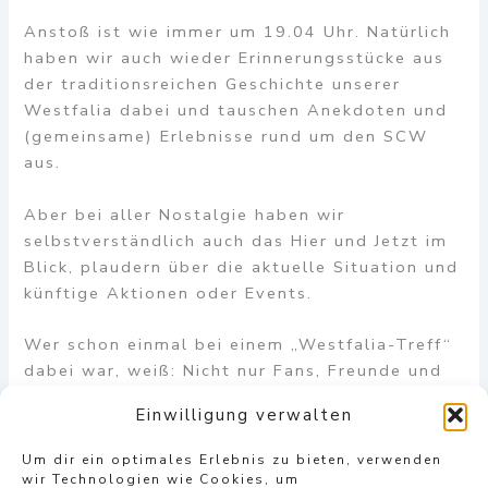
Anstoß ist wie immer um 19.04 Uhr. Natürlich
haben wir auch wieder Erinnerungsstücke aus
der traditionsreichen Geschichte unserer
Westfalia dabei und tauschen Anekdoten und
(gemeinsame) Erlebnisse rund um den SCW
aus.
Aber bei aller Nostalgie haben wir
selbstverständlich auch das Hier und Jetzt im
Blick, plaudern über die aktuelle Situation und
künftige Aktionen oder Events.
Wer schon einmal bei einem „Westfalia-Treff“
dabei war, weiß: Nicht nur Fans, Freunde und
Förderer des SCW, sondern auch ehemalige
Einwilligung verwalten
Spieler, Trainer und Verantwortliche schauen
gerne einmal vorbei. Wir freuen uns wieder auf
Um dir ein optimales Erlebnis zu bieten, verwenden
spannende Gäste am Freitagabend!
wir Technologien wie Cookies, um