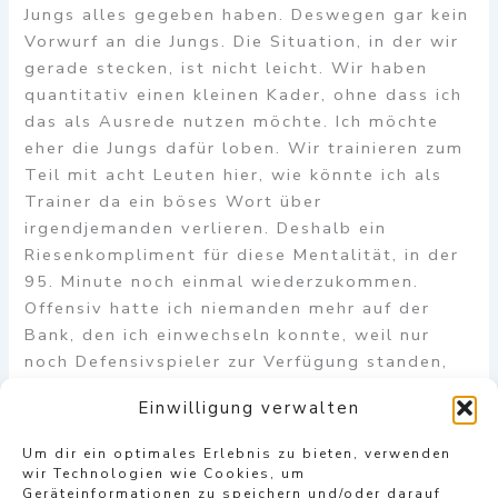
Jungs alles gegeben haben. Deswegen gar kein
Vorwurf an die Jungs. Die Situation, in der wir
gerade stecken, ist nicht leicht. Wir haben
quantitativ einen kleinen Kader, ohne dass ich
das als Ausrede nutzen möchte. Ich möchte
eher die Jungs dafür loben. Wir trainieren zum
Teil mit acht Leuten hier, wie könnte ich als
Trainer da ein böses Wort über
irgendjemanden verlieren. Deshalb ein
Riesenkompliment für diese Mentalität, in der
95. Minute noch einmal wiederzukommen.
Offensiv hatte ich niemanden mehr auf der
Bank, den ich einwechseln konnte, weil nur
noch Defensivspieler zur Verfügung standen,
aber trotzdem haben wir es über die
Einwilligung verwalten
Mentalität geschafft, auch wenn die Beine
wehtaten, noch einmal zurückzuschlagen. Das
Um dir ein optimales Erlebnis zu bieten, verwenden
wird den Jungs enorm Auftrieb geben in den
wir Technologien wie Cookies, um
nächsten Spielen – und es tut uns auch richtig
Geräteinformationen zu speichern und/oder darauf