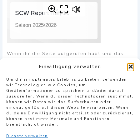
Wenn ihr die Seite aufgerufen habt und das
Titelblatt erscheint, könnt ihr über den Pfeil
Einwilligung verwalten
unten rechts durch das Heft blättern.
Um dir ein optimales Erlebnis zu bieten, verwenden
Alternativ könnt ihr auch den QR-Code
wir Technologien wie Cookies, um
einscannen, um zum Link weitergeleitet zu
Geräteinformationen zu speichern und/oder darauf
zuzugreifen. Wenn du diesen Technologien zustimmst,
werden. Am Spieltag hängen im EDEKA Koch-
können wir Daten wie das Surfverhalten oder
Sportpark wieder mehrere kleine Plakate mit
eindeutige IDs auf dieser Website verarbeiten. Wenn
dem QR-Code aus, damit ihr auch vor Ort
du deine Einwilligung nicht erteilst oder zurückziehst,
können bestimmte Merkmale und Funktionen
Zugriff darauf habt.
beeinträchtigt werden.
Dienste verwalten