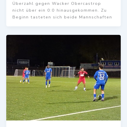
Überzahl gegen Wacker Obercastrop
nicht über ein 0:0 hinausgekommen. Zu
Beginn tasteten sich beide Mannschaften