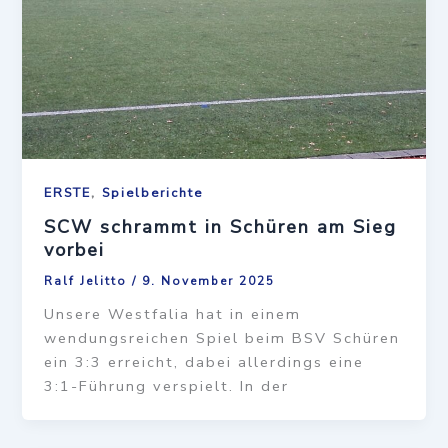
,
ERSTE
Spielberichte
SCW schrammt in Schüren am Sieg
vorbei
Ralf Jelitto
/
9. November 2025
Unsere Westfalia hat in einem
wendungsreichen Spiel beim BSV Schüren
ein 3:3 erreicht, dabei allerdings eine
3:1-Führung verspielt. In der