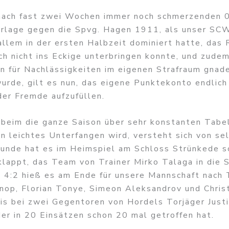
nach fast zwei Wochen immer noch schmerzenden 0
rlage gegen die Spvg. Hagen 1911, als unser SC
allem in der ersten Halbzeit dominiert hatte, das
ch nicht ins Eckige unterbringen konnte, und zudem
en für Nachlässigkeiten im eigenen Strafraum gnad
urde, gilt es nun, das eigene Punktekonto endlich
der Fremde aufzufüllen.
 beim die ganze Saison über sehr konstanten Tabe
n leichtes Unterfangen wird, versteht sich von se
nrunde hat es im Heimspiel am Schloss Strünkede s
klappt, das Team von Trainer Mirko Talaga in die 
. 4:2 hieß es am Ende für unsere Mannschaft nach 
Knop, Florian Tonye, Simeon Aleksandrov und Chris
is bei zwei Gegentoren von Hordels Torjäger Just
der in 20 Einsätzen schon 20 mal getroffen hat.