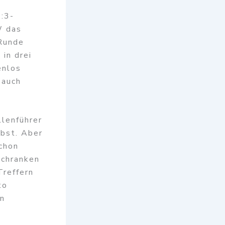
:3-
W das
 Runde
 in drei
enlos
 auch
llenführer
lbst. Aber
chon
Schranken
Treffern
to
in