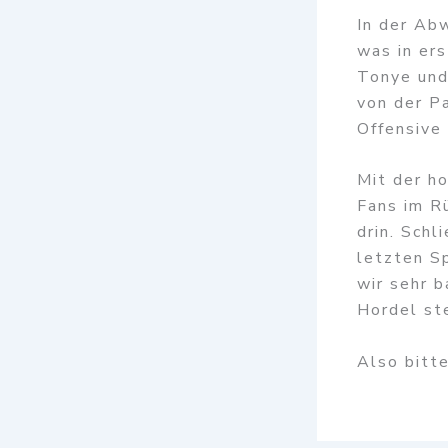
In der Ab
was in ers
Tonye und
von der P
Offensive
Mit der ho
Fans im Rü
drin. Sch
letzten S
wir sehr b
Hordel st
Also bitt