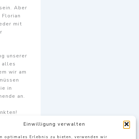
sein. Aber
 Florian
eder mit
r
ng unserer
 alles
dem wir am
 müssen
ie in
nende an.
unkten!
Einwilligung verwalten
in optimales Erlebnis zu bieten, verwenden wir