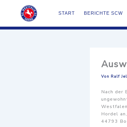
Zum
Inhalt
START
BERICHTE SCW
springen
Auswä
Von
Ralf Je
Nach der 
ungewohnt
Westfalen
Hordel an,
44793 Bo