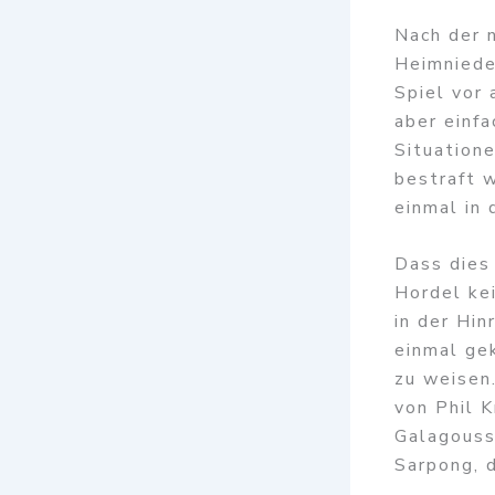
Nach der 
Heimniede
Spiel vor 
aber einfa
Situation
bestraft w
einmal in 
Dass dies
Hordel kei
in der Hi
einmal ge
zu weisen
von Phil 
Galagouss
Sarpong, 